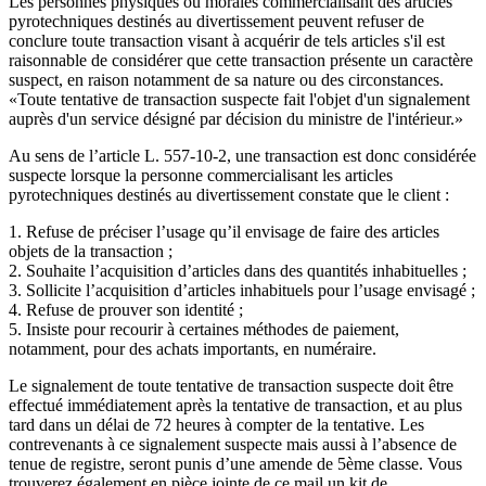
Les personnes physiques ou morales commercialisant des articles
pyrotechniques destinés au divertissement peuvent refuser de
conclure toute transaction visant à acquérir de tels articles s'il est
raisonnable de considérer que cette transaction présente un caractère
suspect, en raison notamment de sa nature ou des circonstances.
«Toute tentative de transaction suspecte fait l'objet d'un signalement
auprès d'un service désigné par décision du ministre de l'intérieur.»
Au sens de l’article L. 557-10-2, une transaction est donc considérée
suspecte lorsque la personne commercialisant les articles
pyrotechniques destinés au divertissement constate que le client :
1. Refuse de préciser l’usage qu’il envisage de faire des articles
objets de la transaction ;
2. Souhaite l’acquisition d’articles dans des quantités inhabituelles ;
3. Sollicite l’acquisition d’articles inhabituels pour l’usage envisagé ;
4. Refuse de prouver son identité ;
5. Insiste pour recourir à certaines méthodes de paiement,
notamment, pour des achats importants, en numéraire.
Le signalement de toute tentative de transaction suspecte doit être
effectué immédiatement après la tentative de transaction, et au plus
tard dans un délai de 72 heures à compter de la tentative. Les
contrevenants à ce signalement suspecte mais aussi à l’absence de
tenue de registre, seront punis d’une amende de 5ème classe. Vous
trouverez également en pièce jointe de ce mail un kit de