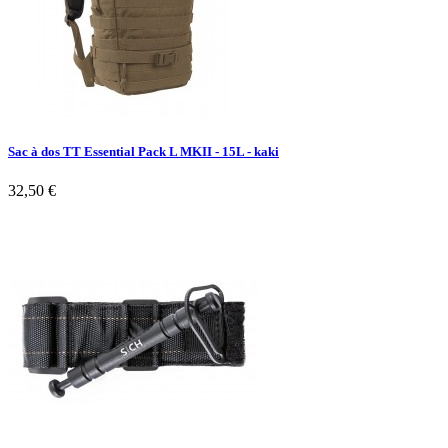
Sac à dos TT Essential Pack L MKII - 15L - kaki
32,50 €