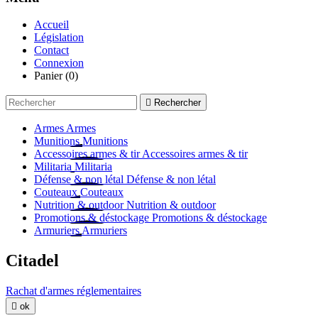
Accueil
Législation
Contact
Connexion
Panier
(0)

Rechercher
Armes
Armes
Munitions
Munitions
Accessoires armes & tir
Accessoires armes & tir
Militaria
Militaria
Défense & non létal
Défense & non létal
Couteaux
Couteaux
Nutrition & outdoor
Nutrition & outdoor
Promotions & déstockage
Promotions & déstockage
Armuriers
Armuriers
Citadel
Rachat d'armes réglementaires

ok