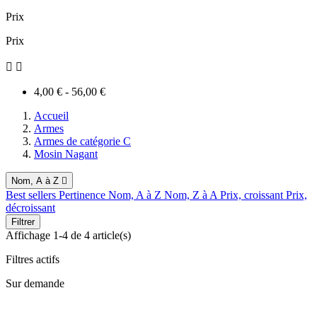
Prix
Prix


4,00 € - 56,00 €
Accueil
Armes
Armes de catégorie C
Mosin Nagant
Nom, A à Z

Best sellers
Pertinence
Nom, A à Z
Nom, Z à A
Prix, croissant
Prix,
décroissant
Filtrer
Affichage 1-4 de 4 article(s)
Filtres actifs
Sur demande