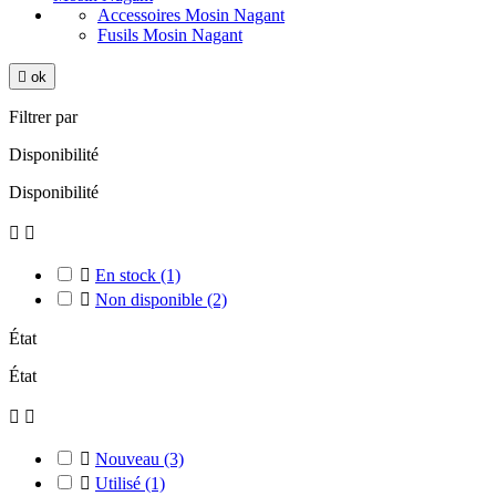
Accessoires Mosin Nagant
Fusils Mosin Nagant

ok
Filtrer par
Disponibilité
Disponibilité



En stock
(1)

Non disponible
(2)
État
État



Nouveau
(3)

Utilisé
(1)