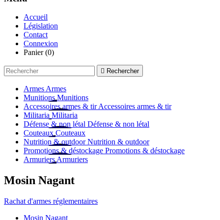
Accueil
Législation
Contact
Connexion
Panier
(0)

Rechercher
Armes
Armes
Munitions
Munitions
Accessoires armes & tir
Accessoires armes & tir
Militaria
Militaria
Défense & non létal
Défense & non létal
Couteaux
Couteaux
Nutrition & outdoor
Nutrition & outdoor
Promotions & déstockage
Promotions & déstockage
Armuriers
Armuriers
Mosin Nagant
Rachat d'armes réglementaires
Mosin Nagant