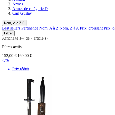
Armes
Armes de catégorie D
Carl Gustav
Nom, A à Z

Best sellers
Pertinence
Nom, A à Z
Nom, Z à A
Prix, croissant
Prix, d
Filtrer
Affichage 1-7 de 7 article(s)
Filtres actifs
152,00 €
160,00 €
-5%
Prix réduit