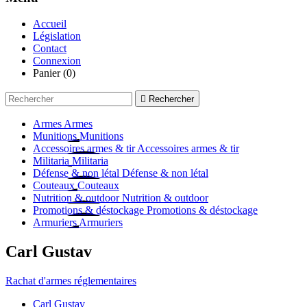
Accueil
Législation
Contact
Connexion
Panier
(0)

Rechercher
Armes
Armes
Munitions
Munitions
Accessoires armes & tir
Accessoires armes & tir
Militaria
Militaria
Défense & non létal
Défense & non létal
Couteaux
Couteaux
Nutrition & outdoor
Nutrition & outdoor
Promotions & déstockage
Promotions & déstockage
Armuriers
Armuriers
Carl Gustav
Rachat d'armes réglementaires
Carl Gustav