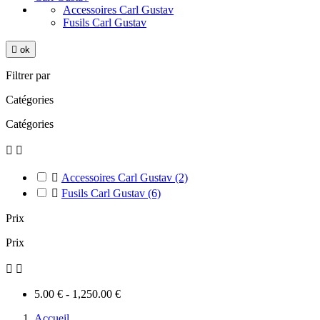
Accessoires Carl Gustav
Fusils Carl Gustav

ok
Filtrer par
Catégories
Catégories



Accessoires Carl Gustav
(2)

Fusils Carl Gustav
(6)
Prix
Prix


5.00 € - 1,250.00 €
Accueil