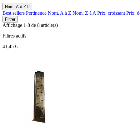
Nom, A à Z

Best sellers
Pertinence
Nom, A à Z
Nom, Z à A
Prix, croissant
Prix, d
Filtrer
Affichage 1-8 de 8 article(s)
Filtres actifs
41,45 €