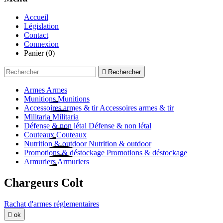
Accueil
Législation
Contact
Connexion
Panier
(0)

Rechercher
Armes
Armes
Munitions
Munitions
Accessoires armes & tir
Accessoires armes & tir
Militaria
Militaria
Défense & non létal
Défense & non létal
Couteaux
Couteaux
Nutrition & outdoor
Nutrition & outdoor
Promotions & déstockage
Promotions & déstockage
Armuriers
Armuriers
Chargeurs Colt
Rachat d'armes réglementaires

ok