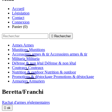
Accueil
Législation
Contact
Connexion
Panier
(0)

Rechercher
Armes
Armes
Munitions
Munitions
Accessoires armes & tir
Accessoires armes & tir
Militaria
Militaria
Défense & non létal
Défense & non létal
Couteaux
Couteaux
Nutrition & outdoor
Nutrition & outdoor
Promotions & déstockage
Promotions & déstockage
Armuriers
Armuriers
Beretta/Franchi
Rachat d'armes réglementaires

ok