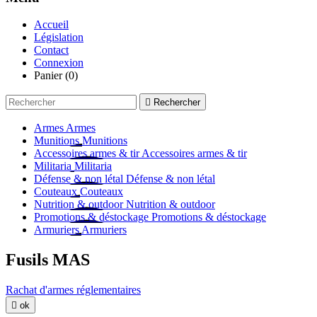
Accueil
Législation
Contact
Connexion
Panier
(0)

Rechercher
Armes
Armes
Munitions
Munitions
Accessoires armes & tir
Accessoires armes & tir
Militaria
Militaria
Défense & non létal
Défense & non létal
Couteaux
Couteaux
Nutrition & outdoor
Nutrition & outdoor
Promotions & déstockage
Promotions & déstockage
Armuriers
Armuriers
Fusils MAS
Rachat d'armes réglementaires

ok