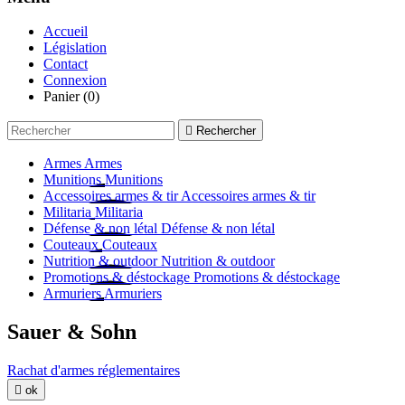
Accueil
Législation
Contact
Connexion
Panier
(0)

Rechercher
Armes
Armes
Munitions
Munitions
Accessoires armes & tir
Accessoires armes & tir
Militaria
Militaria
Défense & non létal
Défense & non létal
Couteaux
Couteaux
Nutrition & outdoor
Nutrition & outdoor
Promotions & déstockage
Promotions & déstockage
Armuriers
Armuriers
Sauer & Sohn
Rachat d'armes réglementaires

ok