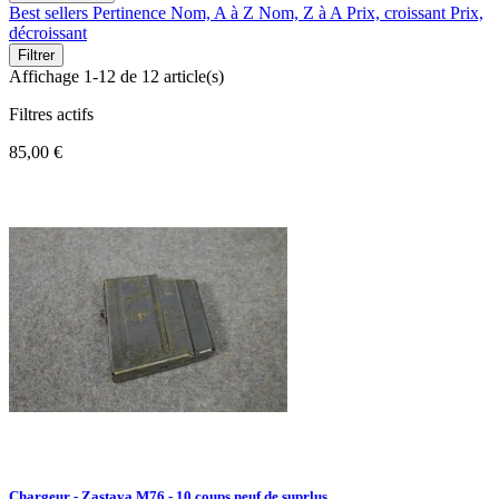
Best sellers
Pertinence
Nom, A à Z
Nom, Z à A
Prix, croissant
Prix,
décroissant
Filtrer
Affichage 1-12 de 12 article(s)
Filtres actifs
85,00 €
Chargeur - Zastava M76 - 10 coups neuf de suprlus