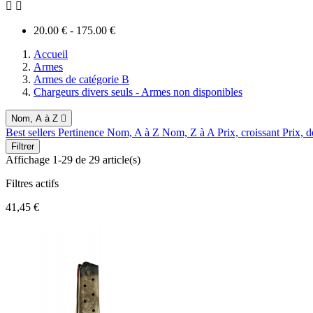


20.00 € - 175.00 €
Accueil
Armes
Armes de catégorie B
Chargeurs divers seuls - Armes non disponibles
Nom, A à Z

Best sellers
Pertinence
Nom, A à Z
Nom, Z à A
Prix, croissant
Prix, d
Filtrer
Affichage 1-29 de 29 article(s)
Filtres actifs
41,45 €