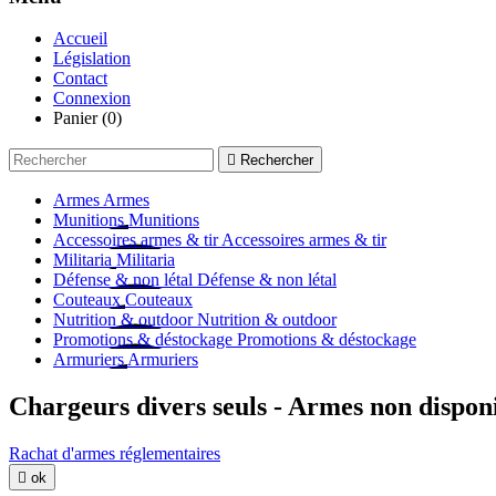
Accueil
Législation
Contact
Connexion
Panier
(0)

Rechercher
Armes
Armes
Munitions
Munitions
Accessoires armes & tir
Accessoires armes & tir
Militaria
Militaria
Défense & non létal
Défense & non létal
Couteaux
Couteaux
Nutrition & outdoor
Nutrition & outdoor
Promotions & déstockage
Promotions & déstockage
Armuriers
Armuriers
Chargeurs divers seuls - Armes non dispon
Rachat d'armes réglementaires

ok