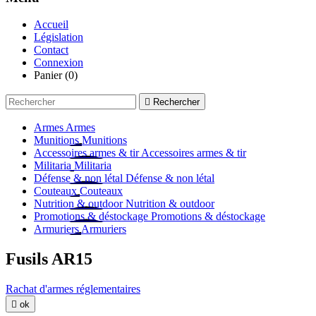
Accueil
Législation
Contact
Connexion
Panier
(0)

Rechercher
Armes
Armes
Munitions
Munitions
Accessoires armes & tir
Accessoires armes & tir
Militaria
Militaria
Défense & non létal
Défense & non létal
Couteaux
Couteaux
Nutrition & outdoor
Nutrition & outdoor
Promotions & déstockage
Promotions & déstockage
Armuriers
Armuriers
Fusils AR15
Rachat d'armes réglementaires

ok