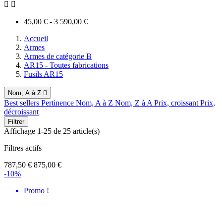


45,00 € - 3 590,00 €
Accueil
Armes
Armes de catégorie B
AR15 - Toutes fabrications
Fusils AR15
Nom, A à Z

Best sellers
Pertinence
Nom, A à Z
Nom, Z à A
Prix, croissant
Prix,
décroissant
Filtrer
Affichage 1-25 de 25 article(s)
Filtres actifs
787,50 €
875,00 €
-10%
Promo !