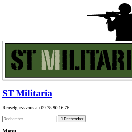
ST
M
ilitaria
Renseignez-vous au
09 78 80 16 76

Rechercher
Menu