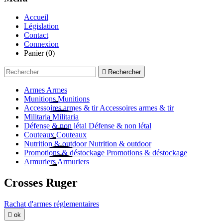
Accueil
Législation
Contact
Connexion
Panier
(0)

Rechercher
Armes
Armes
Munitions
Munitions
Accessoires armes & tir
Accessoires armes & tir
Militaria
Militaria
Défense & non létal
Défense & non létal
Couteaux
Couteaux
Nutrition & outdoor
Nutrition & outdoor
Promotions & déstockage
Promotions & déstockage
Armuriers
Armuriers
Crosses Ruger
Rachat d'armes réglementaires

ok