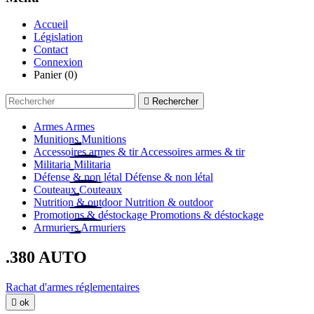
Accueil
Législation
Contact
Connexion
Panier
(0)

Rechercher
Armes
Armes
Munitions
Munitions
Accessoires armes & tir
Accessoires armes & tir
Militaria
Militaria
Défense & non létal
Défense & non létal
Couteaux
Couteaux
Nutrition & outdoor
Nutrition & outdoor
Promotions & déstockage
Promotions & déstockage
Armuriers
Armuriers
.380 AUTO
Rachat d'armes réglementaires

ok