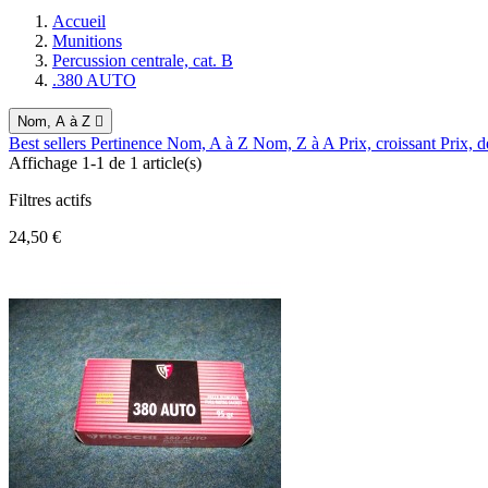
Accueil
Munitions
Percussion centrale, cat. B
.380 AUTO
Nom, A à Z

Best sellers
Pertinence
Nom, A à Z
Nom, Z à A
Prix, croissant
Prix, d
Affichage 1-1 de 1 article(s)
Filtres actifs
24,50 €