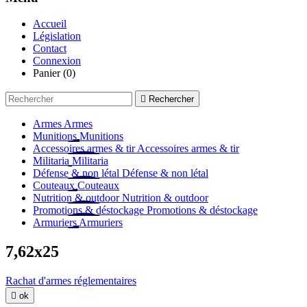
Accueil
Législation
Contact
Connexion
Panier
(0)

Rechercher
Armes
Armes
Munitions
Munitions
Accessoires armes & tir
Accessoires armes & tir
Militaria
Militaria
Défense & non létal
Défense & non létal
Couteaux
Couteaux
Nutrition & outdoor
Nutrition & outdoor
Promotions & déstockage
Promotions & déstockage
Armuriers
Armuriers
7,62x25
Rachat d'armes réglementaires

ok