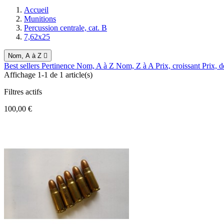
Accueil
Munitions
Percussion centrale, cat. B
7,62x25
Nom, A à Z

Best sellers
Pertinence
Nom, A à Z
Nom, Z à A
Prix, croissant
Prix, d
Affichage 1-1 de 1 article(s)
Filtres actifs
100,00 €