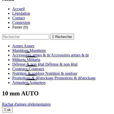
Accueil
Législation
Contact
Connexion
Panier
(0)

Rechercher
Armes
Armes
Munitions
Munitions
Accessoires armes & tir
Accessoires armes & tir
Militaria
Militaria
Défense & non létal
Défense & non létal
Couteaux
Couteaux
Nutrition & outdoor
Nutrition & outdoor
Promotions & déstockage
Promotions & déstockage
Armuriers
Armuriers
10 mm AUTO
Rachat d'armes réglementaires

ok