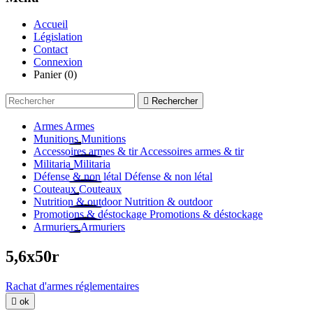
Accueil
Législation
Contact
Connexion
Panier
(0)

Rechercher
Armes
Armes
Munitions
Munitions
Accessoires armes & tir
Accessoires armes & tir
Militaria
Militaria
Défense & non létal
Défense & non létal
Couteaux
Couteaux
Nutrition & outdoor
Nutrition & outdoor
Promotions & déstockage
Promotions & déstockage
Armuriers
Armuriers
5,6x50r
Rachat d'armes réglementaires

ok