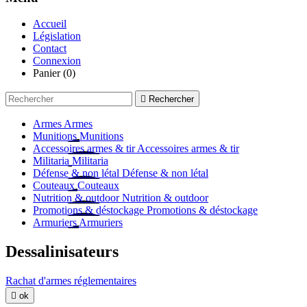
Accueil
Législation
Contact
Connexion
Panier
(0)

Rechercher
Armes
Armes
Munitions
Munitions
Accessoires armes & tir
Accessoires armes & tir
Militaria
Militaria
Défense & non létal
Défense & non létal
Couteaux
Couteaux
Nutrition & outdoor
Nutrition & outdoor
Promotions & déstockage
Promotions & déstockage
Armuriers
Armuriers
Dessalinisateurs
Rachat d'armes réglementaires

ok