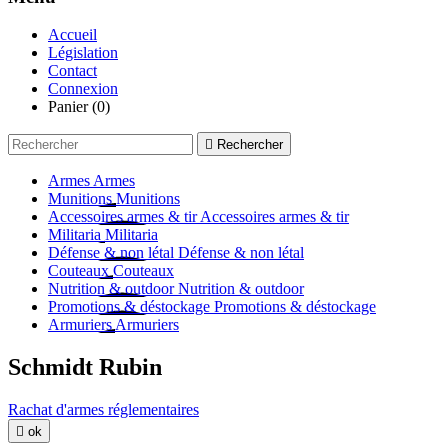
Accueil
Législation
Contact
Connexion
Panier
(0)

Rechercher
Armes
Armes
Munitions
Munitions
Accessoires armes & tir
Accessoires armes & tir
Militaria
Militaria
Défense & non létal
Défense & non létal
Couteaux
Couteaux
Nutrition & outdoor
Nutrition & outdoor
Promotions & déstockage
Promotions & déstockage
Armuriers
Armuriers
Schmidt Rubin
Rachat d'armes réglementaires

ok