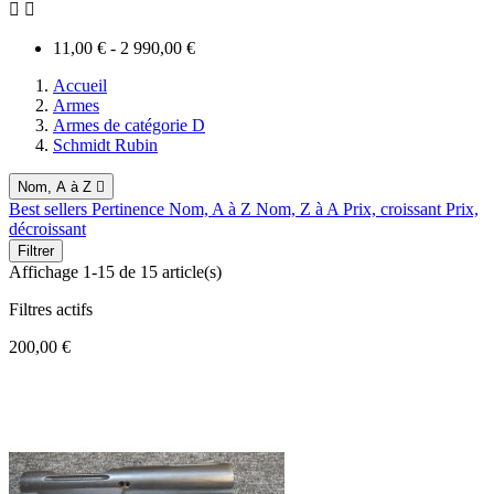


11,00 € - 2 990,00 €
Accueil
Armes
Armes de catégorie D
Schmidt Rubin
Nom, A à Z

Best sellers
Pertinence
Nom, A à Z
Nom, Z à A
Prix, croissant
Prix,
décroissant
Filtrer
Affichage 1-15 de 15 article(s)
Filtres actifs
200,00 €