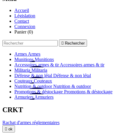
Accueil
Législation
Contact
Connexion
Panier
(0)

Rechercher
Armes
Armes
Munitions
Munitions
Accessoires armes & tir
Accessoires armes & tir
Militaria
Militaria
Défense & non létal
Défense & non létal
Couteaux
Couteaux
Nutrition & outdoor
Nutrition & outdoor
Promotions & déstockage
Promotions & déstockage
Armuriers
Armuriers
CRKT
Rachat d'armes réglementaires

ok