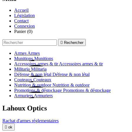
Accueil
Législation
Contact
Connexion
Panier
(0)

Rechercher
Armes
Armes
Munitions
Munitions
Accessoires armes & tir
Accessoires armes & tir
Militaria
Militaria
Défense & non létal
Défense & non létal
Couteaux
Couteaux
Nutrition & outdoor
Nutrition & outdoor
Promotions & déstockage
Promotions & déstockage
Armuriers
Armuriers
Lahoux Optics
Rachat d'armes réglementaires

ok