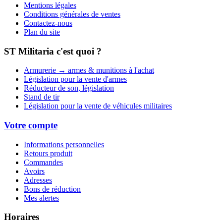
Mentions légales
Conditions générales de ventes
Contactez-nous
Plan du site
ST Militaria c'est quoi ?
Armurerie → armes & munitions à l'achat
Législation pour la vente d'armes
Réducteur de son, législation
Stand de tir
Législation pour la vente de véhicules militaires
Votre compte
Informations personnelles
Retours produit
Commandes
Avoirs
Adresses
Bons de réduction
Mes alertes
Horaires