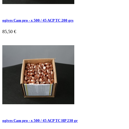
ogives Cam pro - x 500 / 45 ACP TC 200 grs
85,50 €
ogives Cam pro - x 500 / 45 ACP TC HP 230 gr