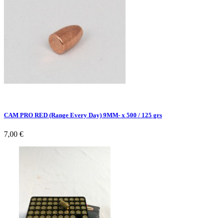
CAM PRO RED (Range Every Day) 9MM- x 500 / 125 grs
7,00 €