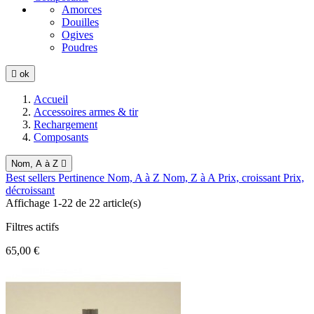
Amorces
Douilles
Ogives
Poudres

ok
Accueil
Accessoires armes & tir
Rechargement
Composants
Nom, A à Z

Best sellers
Pertinence
Nom, A à Z
Nom, Z à A
Prix, croissant
Prix,
décroissant
Affichage 1-22 de 22 article(s)
Filtres actifs
65,00 €