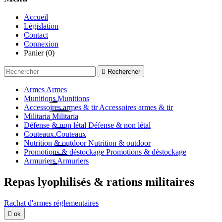
Accueil
Législation
Contact
Connexion
Panier
(0)

Rechercher
Armes
Armes
Munitions
Munitions
Accessoires armes & tir
Accessoires armes & tir
Militaria
Militaria
Défense & non létal
Défense & non létal
Couteaux
Couteaux
Nutrition & outdoor
Nutrition & outdoor
Promotions & déstockage
Promotions & déstockage
Armuriers
Armuriers
Repas lyophilisés & rations militaires
Rachat d'armes réglementaires

ok