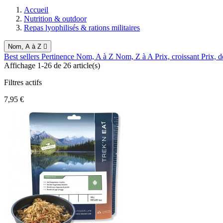
Accueil
Nutrition & outdoor
Repas lyophilisés & rations militaires
Nom, A à Z

Best sellers
Pertinence
Nom, A à Z
Nom, Z à A
Prix, croissant
Prix, d
Affichage 1-26 de 26 article(s)
Filtres actifs
7,95 €