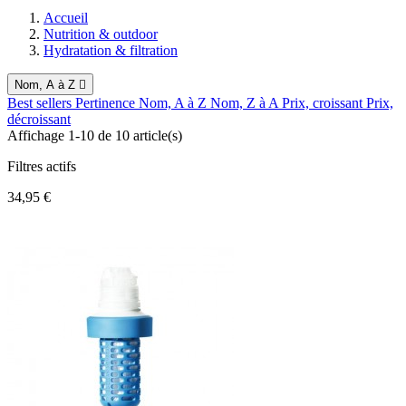
Accueil
Nutrition & outdoor
Hydratation & filtration
Nom, A à Z

Best sellers
Pertinence
Nom, A à Z
Nom, Z à A
Prix, croissant
Prix,
décroissant
Affichage 1-10 de 10 article(s)
Filtres actifs
34,95 €