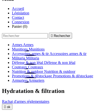
Accueil
Législation
Contact
Connexion
Panier
(0)

Rechercher
Armes
Armes
Munitions
Munitions
Accessoires armes & tir
Accessoires armes & tir
Militaria
Militaria
Défense & non létal
Défense & non létal
Couteaux
Couteaux
Nutrition & outdoor
Nutrition & outdoor
Promotions & déstockage
Promotions & déstockage
Armuriers
Armuriers
Hydratation & filtration
Rachat d'armes réglementaires

ok