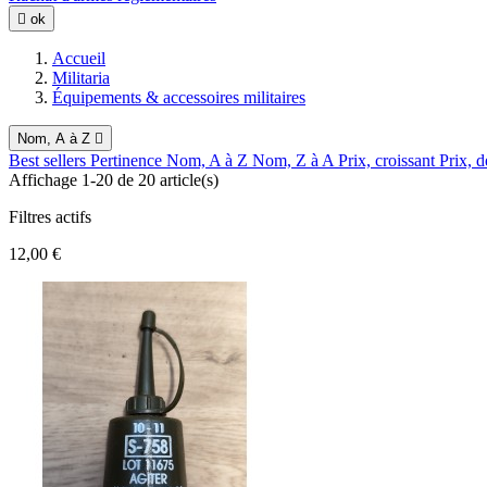

ok
Accueil
Militaria
Équipements & accessoires militaires
Nom, A à Z

Best sellers
Pertinence
Nom, A à Z
Nom, Z à A
Prix, croissant
Prix, d
Affichage 1-20 de 20 article(s)
Filtres actifs
12,00 €