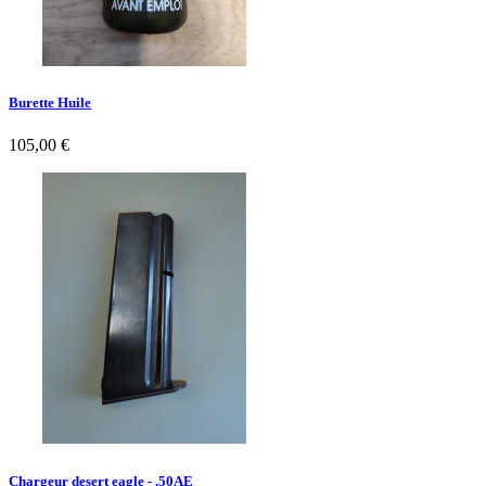
Burette Huile
105,00 €
Chargeur desert eagle - .50AE