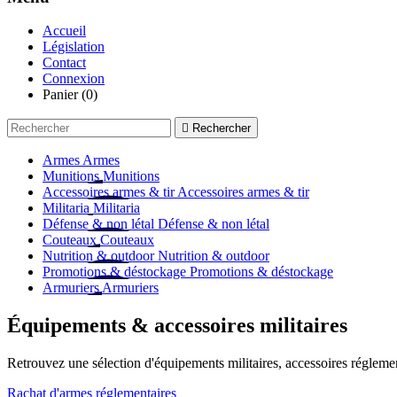
Accueil
Législation
Contact
Connexion
Panier
(0)

Rechercher
Armes
Armes
Munitions
Munitions
Accessoires armes & tir
Accessoires armes & tir
Militaria
Militaria
Défense & non létal
Défense & non létal
Couteaux
Couteaux
Nutrition & outdoor
Nutrition & outdoor
Promotions & déstockage
Promotions & déstockage
Armuriers
Armuriers
Équipements & accessoires militaires
Retrouvez une sélection d'équipements militaires, accessoires réglement
Rachat d'armes réglementaires