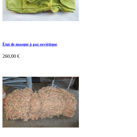
Étui de masque à gaz soviétique
260,00 €