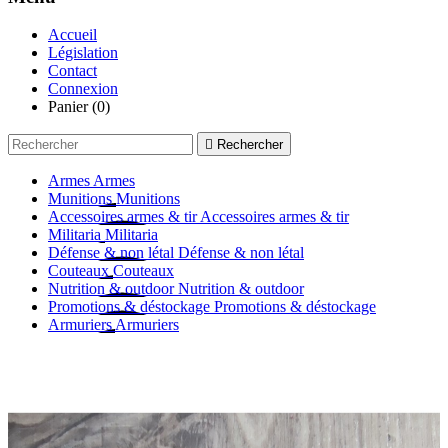
Accueil
Législation
Contact
Connexion
Panier
(0)

Rechercher
Armes
Armes
Munitions
Munitions
Accessoires armes & tir
Accessoires armes & tir
Militaria
Militaria
Défense & non létal
Défense & non létal
Couteaux
Couteaux
Nutrition & outdoor
Nutrition & outdoor
Promotions & déstockage
Promotions & déstockage
Armuriers
Armuriers