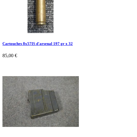
Cartouches 8x57IS d'arsenal 197 gr x 32
85,00 €