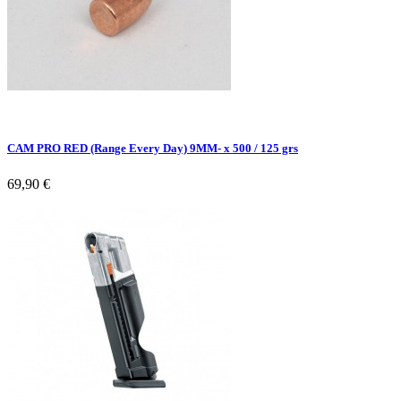
CAM PRO RED (Range Every Day) 9MM- x 500 / 125 grs
69,90 €