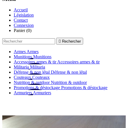
Accueil
Législation
Contact
Connexion
Panier
(0)

Rechercher
Armes
Armes
Munitions
Munitions
Accessoires armes & tir
Accessoires armes & tir
Militaria
Militaria
Défense & non létal
Défense & non létal
Couteaux
Couteaux
Nutrition & outdoor
Nutrition & outdoor
Promotions & déstockage
Promotions & déstockage
Armuriers
Armuriers