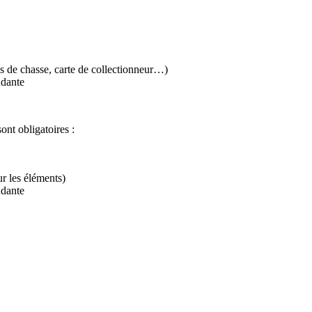
is de chasse, carte de collectionneur…)
ndante
ont obligatoires :
ur les éléments)
ndante