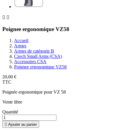


Poignee ergonomique VZ58
Accueil
Armes
Armes de catégorie B
Czech Small Arms (CSA)
Accessoires CSA
Poignee ergonomique VZ58
20,00 €
TTC
Poignée ergonomique pour VZ 58
Vente libre
Quantité

Ajouter au panier