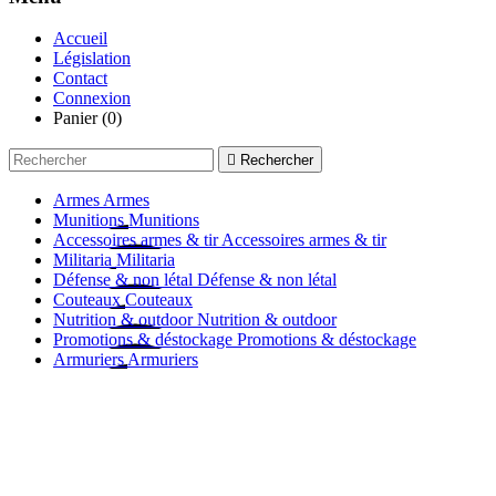
Accueil
Législation
Contact
Connexion
Panier
(0)

Rechercher
Armes
Armes
Munitions
Munitions
Accessoires armes & tir
Accessoires armes & tir
Militaria
Militaria
Défense & non létal
Défense & non létal
Couteaux
Couteaux
Nutrition & outdoor
Nutrition & outdoor
Promotions & déstockage
Promotions & déstockage
Armuriers
Armuriers