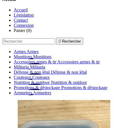
Accueil
Législation
Contact
Connexion
Panier
(0)

Rechercher
Armes
Armes
Munitions
Munitions
Accessoires armes & tir
Accessoires armes & tir
Militaria
Militaria
Défense & non létal
Défense & non létal
Couteaux
Couteaux
Nutrition & outdoor
Nutrition & outdoor
Promotions & déstockage
Promotions & déstockage
Armuriers
Armuriers