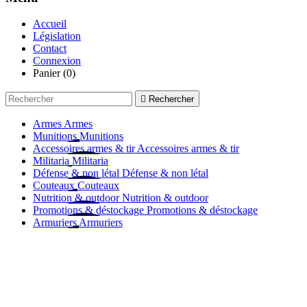
Accueil
Législation
Contact
Connexion
Panier
(0)

Rechercher
Armes
Armes
Munitions
Munitions
Accessoires armes & tir
Accessoires armes & tir
Militaria
Militaria
Défense & non létal
Défense & non létal
Couteaux
Couteaux
Nutrition & outdoor
Nutrition & outdoor
Promotions & déstockage
Promotions & déstockage
Armuriers
Armuriers