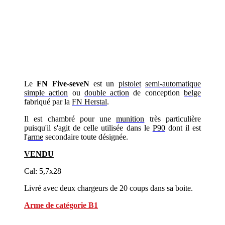
Le
FN Five-seveN
est un
pistolet
semi-automatique
simple action
ou
double action
de conception
belge
fabriqué par la
FN Herstal
.
Il est chambré pour une
munition
très particulière
puisqu'il s'agit de celle utilisée dans le
P90
dont il est
l'
arme
secondaire toute désignée.
VENDU
Cal: 5,7x28
Livré avec deux chargeurs de 20 coups dans sa boite.
Arme de catégorie B1