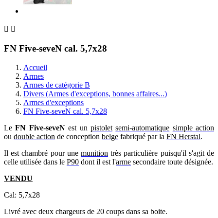


FN Five-seveN cal. 5,7x28
Accueil
Armes
Armes de catégorie B
Divers (Armes d'exceptions, bonnes affaires...)
Armes d'exceptions
FN Five-seveN cal. 5,7x28
Le
FN Five-seveN
est un
pistolet
semi-automatique
simple action
ou
double action
de conception
belge
fabriqué par la
FN Herstal
.
Il est chambré pour une
munition
très particulière puisqu'il s'agit de
celle utilisée dans le
P90
dont il est l'
arme
secondaire toute désignée.
VENDU
Cal: 5,7x28
Livré avec deux chargeurs de 20 coups dans sa boite.