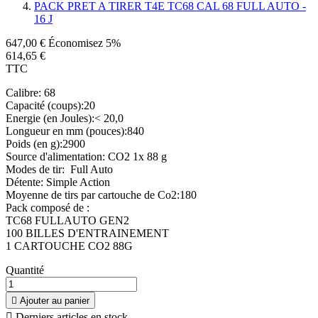
PACK PRET A TIRER T4E TC68 CAL 68 FULL AUTO -
16 J
647,00 €
Économisez 5%
614,65 €
TTC
Calibre: 68
Capacité (coups):20
Energie (en Joules):< 20,0
Longueur en mm (pouces):840
Poids (en g):2900
Source d'alimentation: CO2 1x 88 g
Modes de tir: Full Auto
Détente: Simple Action
Moyenne de tirs par cartouche de Co2:180
Pack composé de :
TC68 FULLAUTO GEN2
100 BILLES D'ENTRAINEMENT
1 CARTOUCHE CO2 88G
Quantité

Ajouter au panier

Derniers articles en stock