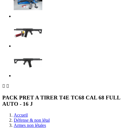


PACK PRET A TIRER T4E TC68 CAL 68 FULL
AUTO - 16 J
Accueil
Défense & non létal
Armes non létales