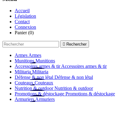
Accueil
Législation
Contact
Connexion
Panier
(0)

Rechercher
Armes
Armes
Munitions
Munitions
Accessoires armes & tir
Accessoires armes & tir
Militaria
Militaria
Défense & non létal
Défense & non létal
Couteaux
Couteaux
Nutrition & outdoor
Nutrition & outdoor
Promotions & déstockage
Promotions & déstockage
Armuriers
Armuriers