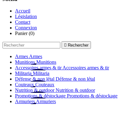
Accueil
Législation
Contact
Connexion
Panier
(0)

Rechercher
Armes
Armes
Munitions
Munitions
Accessoires armes & tir
Accessoires armes & tir
Militaria
Militaria
Défense & non létal
Défense & non létal
Couteaux
Couteaux
Nutrition & outdoor
Nutrition & outdoor
Promotions & déstockage
Promotions & déstockage
Armuriers
Armuriers