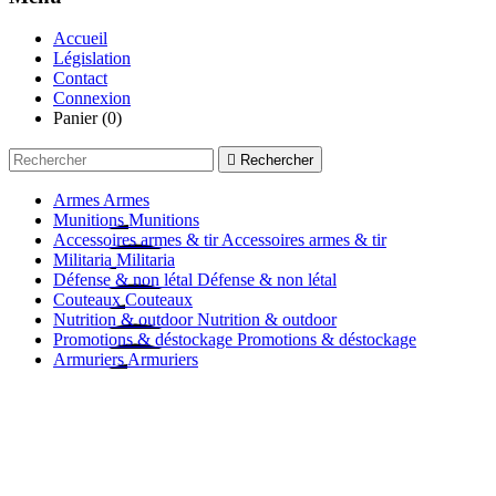
Accueil
Législation
Contact
Connexion
Panier
(0)

Rechercher
Armes
Armes
Munitions
Munitions
Accessoires armes & tir
Accessoires armes & tir
Militaria
Militaria
Défense & non létal
Défense & non létal
Couteaux
Couteaux
Nutrition & outdoor
Nutrition & outdoor
Promotions & déstockage
Promotions & déstockage
Armuriers
Armuriers