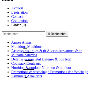
Accueil
Législation
Contact
Connexion
Panier
(0)

Rechercher
Armes
Armes
Munitions
Munitions
Accessoires armes & tir
Accessoires armes & tir
Militaria
Militaria
Défense & non létal
Défense & non létal
Couteaux
Couteaux
Nutrition & outdoor
Nutrition & outdoor
Promotions & déstockage
Promotions & déstockage
Armuriers
Armuriers