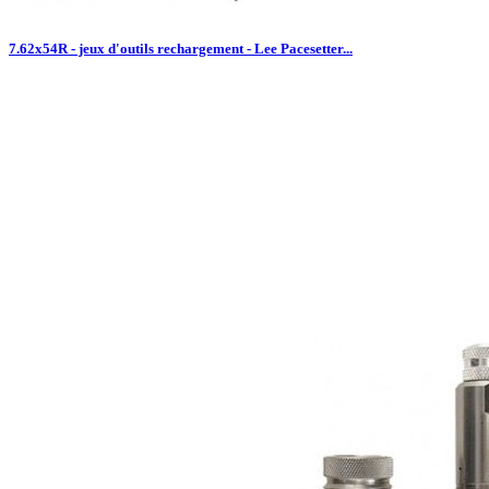
7.62x54R - jeux d'outils rechargement - Lee Pacesetter...