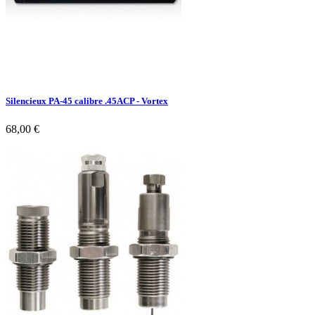
Silencieux PA-45 calibre .45ACP - Vortex
68,00 €