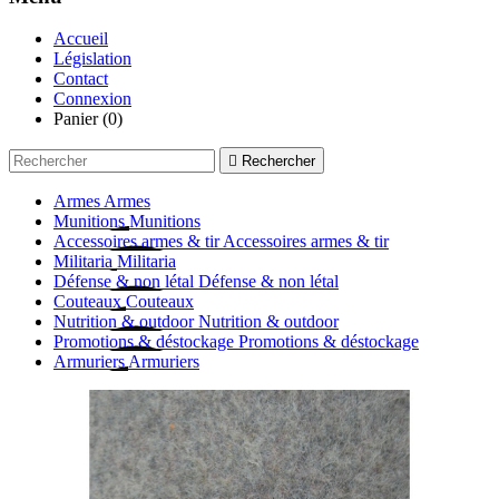
Accueil
Législation
Contact
Connexion
Panier
(0)

Rechercher
Armes
Armes
Munitions
Munitions
Accessoires armes & tir
Accessoires armes & tir
Militaria
Militaria
Défense & non létal
Défense & non létal
Couteaux
Couteaux
Nutrition & outdoor
Nutrition & outdoor
Promotions & déstockage
Promotions & déstockage
Armuriers
Armuriers