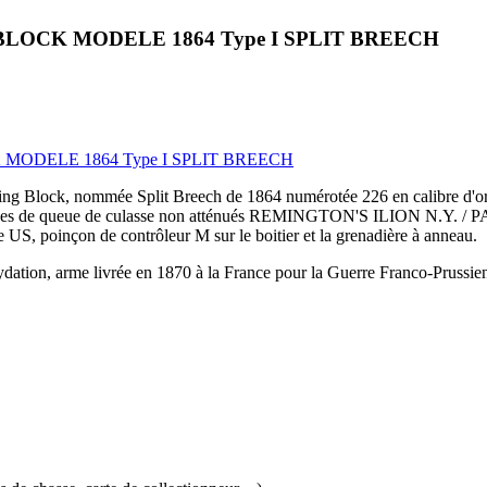
OCK MODELE 1864 Type I SPLIT BREECH
ODELE 1864 Type I SPLIT BREECH
 Block, nommée Split Breech de 1864 numérotée 226 en calibre d'orig
rquages de queue de culasse non atténués REMINGTON'S ILION N.Y. / 
e US, poinçon de contrôleur M sur le boitier et la grenadière à anneau.
xydation, arme livrée en 1870 à la France pour la Guerre Franco-Prussien