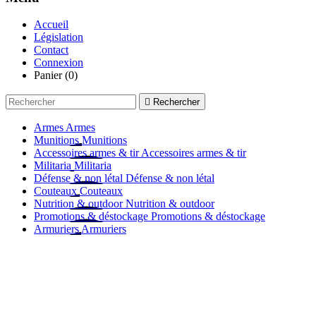
Accueil
Législation
Contact
Connexion
Panier
(0)

Rechercher
Armes
Armes
Munitions
Munitions
Accessoires armes & tir
Accessoires armes & tir
Militaria
Militaria
Défense & non létal
Défense & non létal
Couteaux
Couteaux
Nutrition & outdoor
Nutrition & outdoor
Promotions & déstockage
Promotions & déstockage
Armuriers
Armuriers