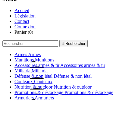
Accueil
Législation
Contact
Connexion
Panier
(0)

Rechercher
Armes
Armes
Munitions
Munitions
Accessoires armes & tir
Accessoires armes & tir
Militaria
Militaria
Défense & non létal
Défense & non létal
Couteaux
Couteaux
Nutrition & outdoor
Nutrition & outdoor
Promotions & déstockage
Promotions & déstockage
Armuriers
Armuriers