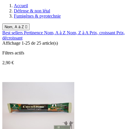
Accueil
Défense & non létal
Fumigènes & pyrotechnie
Nom, A à Z

Best sellers
Pertinence
Nom, A à Z
Nom, Z à A
Prix, croissant
Prix,
décroissant
Affichage 1-25 de 25 article(s)
Filtres actifs
2,90 €