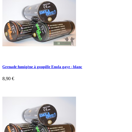
Grenade fumigène à goupille Enola gaye - blanc
8,90 €