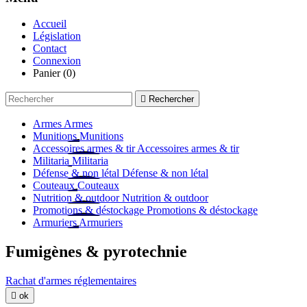
Accueil
Législation
Contact
Connexion
Panier
(0)

Rechercher
Armes
Armes
Munitions
Munitions
Accessoires armes & tir
Accessoires armes & tir
Militaria
Militaria
Défense & non létal
Défense & non létal
Couteaux
Couteaux
Nutrition & outdoor
Nutrition & outdoor
Promotions & déstockage
Promotions & déstockage
Armuriers
Armuriers
Fumigènes & pyrotechnie
Rachat d'armes réglementaires

ok