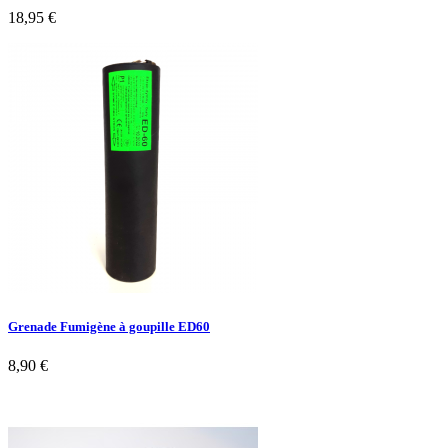
18,95 €
Grenade Fumigène à goupille ED60
8,90 €