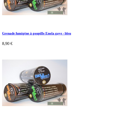
Grenade fumigène à goupille Enola gaye - bleu
8,90 €