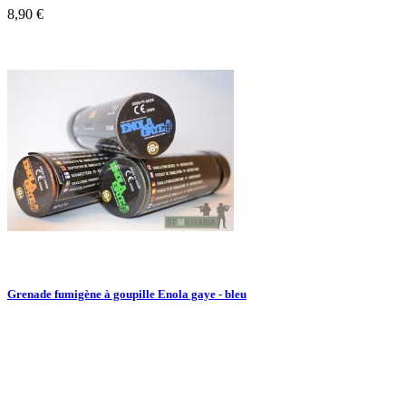
8,90 €
Grenade fumigène à goupille Enola gaye - bleu