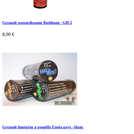
Grenade assourdissante flashbang - GH-2
8,90 €
Grenade fumigène à goupille Enola gaye - blanc