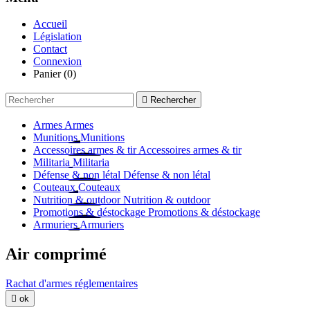
Accueil
Législation
Contact
Connexion
Panier
(0)

Rechercher
Armes
Armes
Munitions
Munitions
Accessoires armes & tir
Accessoires armes & tir
Militaria
Militaria
Défense & non létal
Défense & non létal
Couteaux
Couteaux
Nutrition & outdoor
Nutrition & outdoor
Promotions & déstockage
Promotions & déstockage
Armuriers
Armuriers
Air comprimé
Rachat d'armes réglementaires

ok