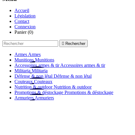
Accueil
Législation
Contact
Connexion
Panier
(0)

Rechercher
Armes
Armes
Munitions
Munitions
Accessoires armes & tir
Accessoires armes & tir
Militaria
Militaria
Défense & non létal
Défense & non létal
Couteaux
Couteaux
Nutrition & outdoor
Nutrition & outdoor
Promotions & déstockage
Promotions & déstockage
Armuriers
Armuriers