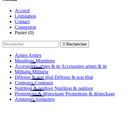
Accueil
Législation
Contact
Connexion
Panier
(0)

Rechercher
Armes
Armes
Munitions
Munitions
Accessoires armes & tir
Accessoires armes & tir
Militaria
Militaria
Défense & non létal
Défense & non létal
Couteaux
Couteaux
Nutrition & outdoor
Nutrition & outdoor
Promotions & déstockage
Promotions & déstockage
Armuriers
Armuriers