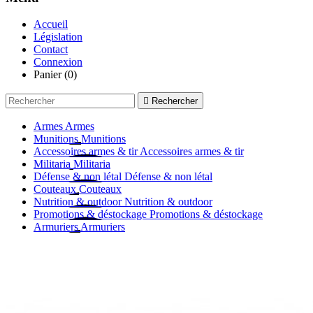
Accueil
Législation
Contact
Connexion
Panier
(0)

Rechercher
Armes
Armes
Munitions
Munitions
Accessoires armes & tir
Accessoires armes & tir
Militaria
Militaria
Défense & non létal
Défense & non létal
Couteaux
Couteaux
Nutrition & outdoor
Nutrition & outdoor
Promotions & déstockage
Promotions & déstockage
Armuriers
Armuriers