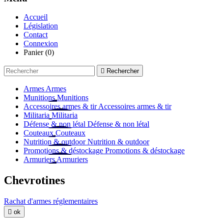
Accueil
Législation
Contact
Connexion
Panier
(0)

Rechercher
Armes
Armes
Munitions
Munitions
Accessoires armes & tir
Accessoires armes & tir
Militaria
Militaria
Défense & non létal
Défense & non létal
Couteaux
Couteaux
Nutrition & outdoor
Nutrition & outdoor
Promotions & déstockage
Promotions & déstockage
Armuriers
Armuriers
Chevrotines
Rachat d'armes réglementaires

ok