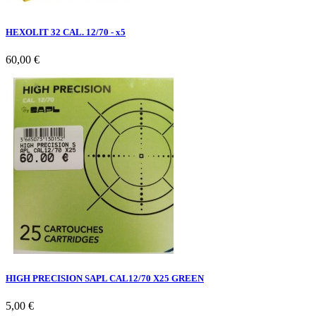
HEXOLIT 32 CAL. 12/70 - x5
60,00 €
HIGH PRECISION SAPL CAL12/70 X25 GREEN
5,00 €