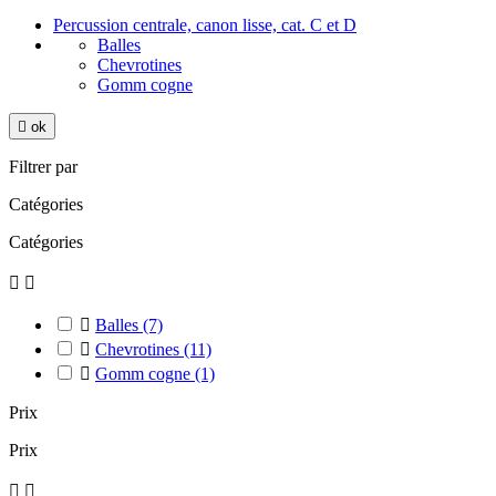
Percussion centrale, canon lisse, cat. C et D
Balles
Chevrotines
Gomm cogne

ok
Filtrer par
Catégories
Catégories



Balles
(7)

Chevrotines
(11)

Gomm cogne
(1)
Prix
Prix

