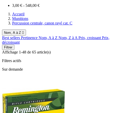
3,00 € - 548,00 €
Accueil
Munitions
Percussion centrale, canon rayé cat. C
Nom, A à Z

Best sellers
Pertinence
Nom, A à Z
Nom, Z à A
Prix, croissant
Prix,
décroissant
Filtrer
Affichage 1-48 de 65 article(s)
Filtres actifs
Sur demande