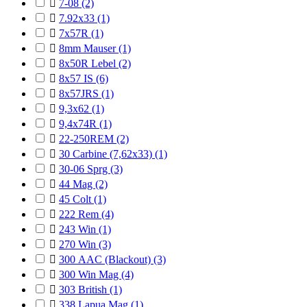

7-08
(2)

7.92x33
(1)

7x57R
(1)

8mm Mauser
(1)

8x50R Lebel
(2)

8x57 IS
(6)

8x57JRS
(1)

9,3x62
(1)

9,4x74R
(1)

22-250REM
(2)

30 Carbine (7,62x33)
(1)

30-06 Sprg
(3)

44 Mag
(2)

45 Colt
(1)

222 Rem
(4)

243 Win
(1)

270 Win
(3)

300 AAC (Blackout)
(3)

300 Win Mag
(4)

303 British
(1)

338 Lapua Mag
(1)