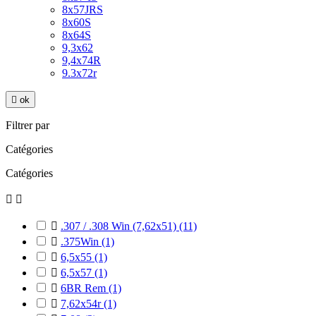
8x57JRS
8x60S
8x64S
9,3x62
9,4x74R
9.3x72r

ok
Filtrer par
Catégories
Catégories



.307 / .308 Win (7,62x51)
(11)

.375Win
(1)

6,5x55
(1)

6,5x57
(1)

6BR Rem
(1)

7,62x54r
(1)