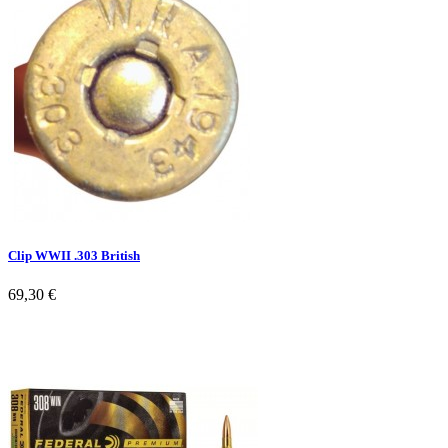
Clip WWII .303 British
69,30 €