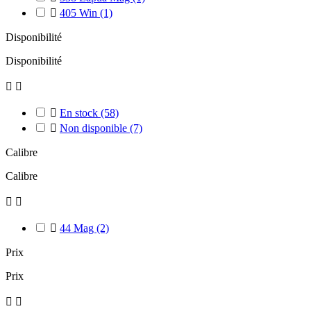

405 Win
(1)
Disponibilité
Disponibilité



En stock
(58)

Non disponible
(7)
Calibre
Calibre



44 Mag
(2)
Prix
Prix

