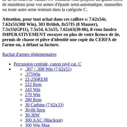
de munitions pour vos armes d'épaule semi-automatique, manuelles
ou toute autre arme rentrant dans la catégorie C.
Attention, pour tout achat dans ces calibre s: 7.62x54r,
7.62x51(308 Win), 303 British, 8x57IS (8 Mauser),
7.5x55(GP11), 7.5x54, 6.5x55, 7.62x63(30-06), il vous faudra
IMPERATIVEMENT envoyer en plus de votre licence de tir,
permis de chasse et pièce d'identité une copie du CERFA de
l'arme ou, à défaut sa facture.
Rachat d'armes réglementaires
Percussion centrale, canon rayé cat. C
.307 / .308 Win (7,62x51)
.375Win
22-250REM
222 Rem
243 Win
270 Win
280 Rem
30 Carbine (7,62x33)
30-06 Sprg
30-30W
300 AAC (Blackout)
300 Win Mag