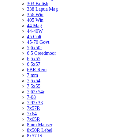
303 British
338 Lapua Mag
356 Win
405 Win
44 Mag
44-40W
45 Colt
45-70 Govt
5,6x50r
6,5 Creedmoor
6,5x55
6,5x57
6BR Rem
7 mm
7,5x54
7,5x55
7,62x54r
7-08
7.92x33
7x57R
7x64
7x65R
8mm Mauser
8x50R Lebel
8x57 IS