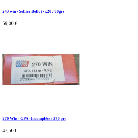
243 win - Sellier Bellot - x20 / 80grs
59,00 €
270 Win - GPA - incomplète / 270 grs
47,50 €