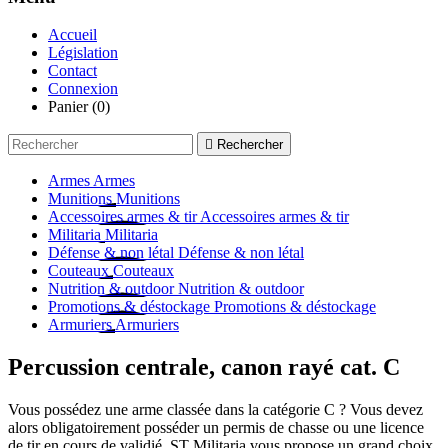
Accueil
Législation
Contact
Connexion
Panier
(0)

Rechercher
Armes
Armes
Munitions
Munitions
Accessoires armes & tir
Accessoires armes & tir
Militaria
Militaria
Défense & non létal
Défense & non létal
Couteaux
Couteaux
Nutrition & outdoor
Nutrition & outdoor
Promotions & déstockage
Promotions & déstockage
Armuriers
Armuriers
Percussion centrale, canon rayé cat. C
Vous possédez une arme classée dans la catégorie C ? Vous devez
alors obligatoirement posséder un permis de chasse ou une licence
de tir en cours de validié. ST Militaria vous propose un grand choix